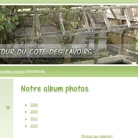
ouvelles photos
(2023/02/16)
2008
2009
2012
2016
[Retour aux galeries]