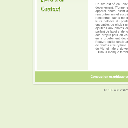
Ce site est né en Janvi
département, l'Yonne, 
appareil photo, allant 
rencontrer un tel succè
rencontres, sur le net 
leurs balades du print
ensemble, de choisir une
ajoutées aux photos du
parlant de lavoirs, de 
des projets pour en vis
en a cruellement déci
l'oeuvre qui lui tenait 
de photos et le rythme s
de Michel. Merci de vot
Il nous manque terrib
Conception graphique e
43 196 408 visites