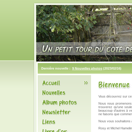
Dernière nouvelle :
9 Nouvelles photos
(2023/02/16)
Vous découvrez sur ce s
Nous nous promenons m
trouverez qu'une seule 
beaucoup d'autres à ve
ne faisons que commenc
Nous vous souhaitons à
Rosy et Michel Hamelin