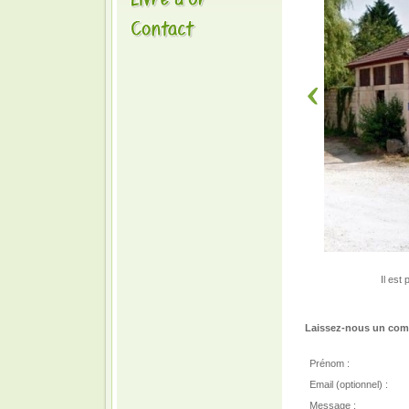
Il est
Laissez-nous un comm
Prénom :
Email (optionnel) :
Message :