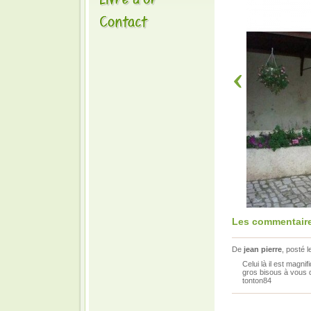
Les commentaire
De
jean pierre
, posté 
Celui là il est magni
gros bisous à vous
tonton84