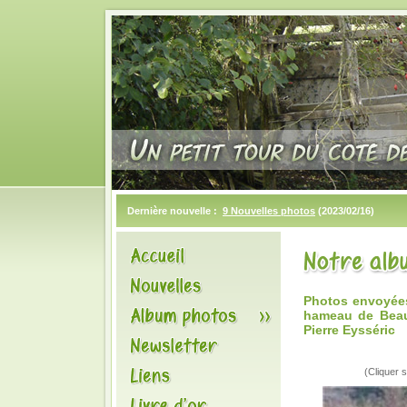
Dernière nouvelle :
9 Nouvelles photos
(2023/02/16)
Photos envoyées
hameau de Beau
Pierre Eysséric
(Cliquer s