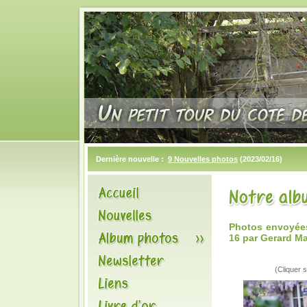
Dernière nouvelle :
9 Nouvelles photos
(2023/02/16)
Photos envoyées
16 par Gerard M
(Cliquer s