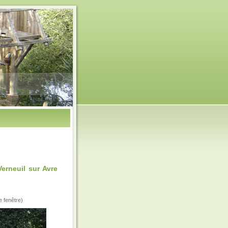
rneuil sur Avre
e fenêtre)