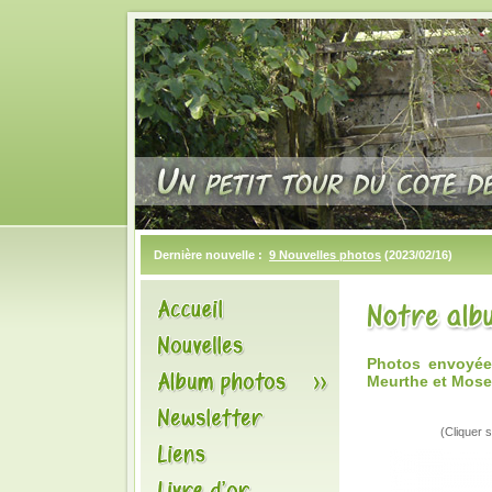
Dernière nouvelle :
9 Nouvelles photos
(2023/02/16)
Photos envoyée
Meurthe et Mosel
(Cliquer s