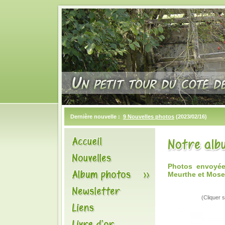
Dernière nouvelle :
9 Nouvelles photos
(2023/02/16)
Photos envoyée
Meurthe et Mosel
(Cliquer s