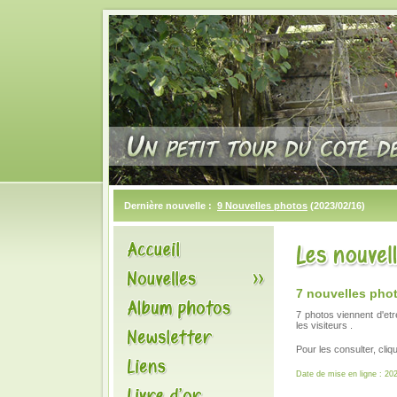
Dernière nouvelle :
9 Nouvelles photos
(2023/02/16)
7 nouvelles pho
7 photos viennent d'et
les visiteurs .
Pour les consulter, cli
Date de mise en ligne : 20