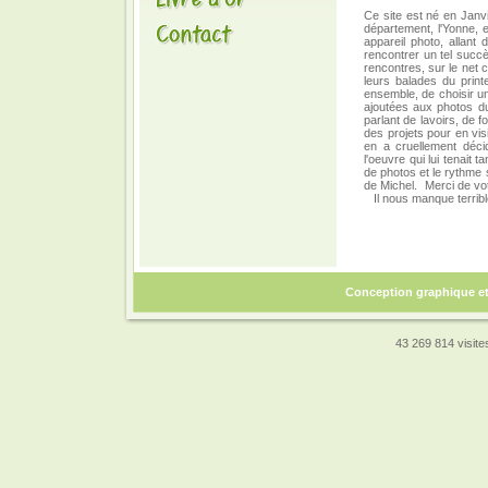
Ce site est né en Janvi
département, l'Yonne, 
appareil photo, allant 
rencontrer un tel succè
rencontres, sur le net 
leurs balades du print
ensemble, de choisir une
ajoutées aux photos du
parlant de lavoirs, de 
des projets pour en vis
en a cruellement déci
l'oeuvre qui lui tenait 
de photos et le rythme s
de Michel. Merci de vot
Il nous manque terrib
Conception graphique e
43 269 814 visites