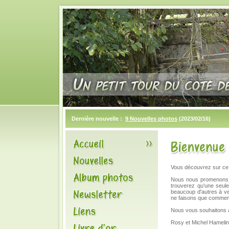
Dernière nouvelle :
9 Nouvelles photos
(2023/02/16)
Vous découvrez sur ce s
Nous nous promenons m
trouverez qu'une seule 
beaucoup d'autres à ve
ne faisons que commenc
Nous vous souhaitons à
Rosy et Michel Hamelin