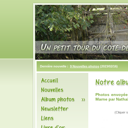
Dernière nouvelle :
9 Nouvelles photos
(2023/02/16)
Photos envoyée
Marne par Natha
(Cliquer s