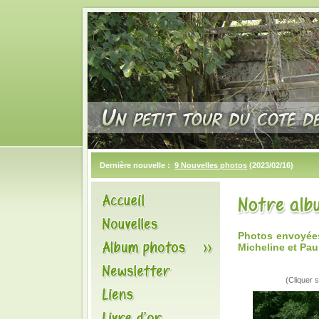
Dernière nouvelle :
9 Nouvelles photos
(2023/02/16)
Photos envoyées
Micheline et Pau
(Cliquer s