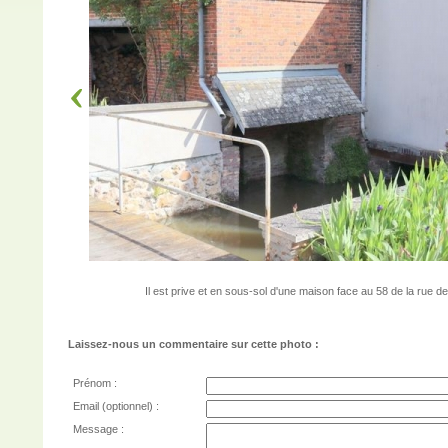
Il est prive et en sous-sol d'une maison face au 58 de la rue d
Laissez-nous un commentaire sur cette photo :
Prénom :
Email (optionnel) :
Message :