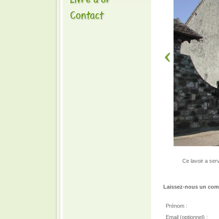
Ce lavoir a ser
Laissez-nous un comm
Prénom :
Email (optionnel) :