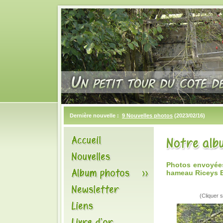
Dernière nouvelle :
9 Nouvelles photos
(2023/02/16)
Photos envoyées
hameau Riceys B
(Cliquer s